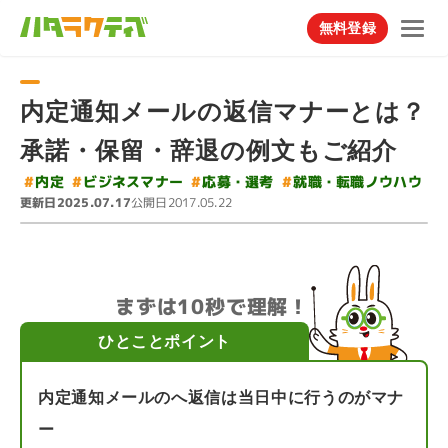
無料登録
内定通知メールの返信マナーとは？
承諾・保留・辞退の例文もご紹介
#
就職・転職ノウハウ
#
ビジネスマナー
#
応募・選考
#
内定
更新日
公開日
2025.07.17
2017.05.22
まずは10秒で理解！
ひとことポイント
内定通知メールのへ返信は当日中に行うのがマナ
ー