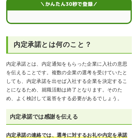
内定承諾をメールで連絡する場合の例文
＼かんたん30秒で登録／
内定承諾メールを送る前に確認すること
内定承諾はメールと電話どちらが良い？
内定承諾とは何のこと？
内定承諾をメールではなく電話で行う場合のマナー
内定承諾を電話で連絡する場合の会話例
内定承諾とは、内定通知をもらった企業に入社の意思
を伝えることです。複数の企業の選考を受けていたと
内定承諾書を郵送する場合は添え状を書こう
しても、内定承諾を出せば入社する企業を決定するこ
内定承諾メールに関するQ＆A
とになるため、就職活動は終了となります。そのた
め、よく検討して返答をする必要があるでしょう。
内定承諾では感謝を伝える
内定承諾の連絡では、選考に対するお礼や内定を承諾