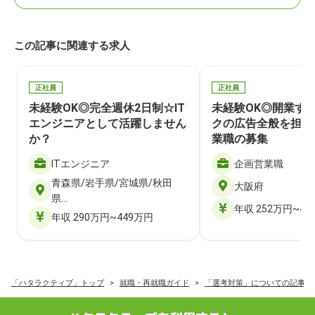
この記事に関連する求人
正社員
正社員
未経験OK◎完全週休2日制☆IT
未経験OK◎開業す
エンジニアとして活躍しません
クの広告全般を担当
か？
業職の募集
ITエンジニア
企画営業職
青森県/岩手県/宮城県/秋田
大阪府
県…
年収 252万円~40
年収 290万円~449万円
「ハタラクティブ」トップ
就職・再就職ガイド
「選考対策」についての記事一