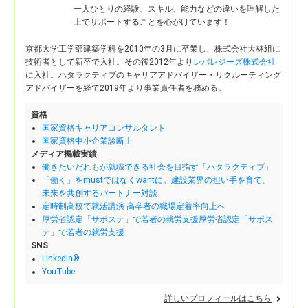
一人ひとりの経験、スキル、能力などの違いを理解した
上でサポートすることを心がけています！
京都大学工学部建築学科を2010年の3月に卒業し、株式会社大林組に
技術者として新卒で入社。
その後2012年より
レバレジーズ株式会社
に入社。ハタラクティブのキャリアアドバイザー・リクルーティング
アドバイザーを経て2019年より事業責任者を務める。
資格
国家資格キャリアコンサルタント
国家資格中小企業診断士
メディア掲載実績
働きたいだれもが就職できる社会を目指す「ハタラクティブ」
「働く」をmustではなくwantに。建設業界の担い手を育て、
未来を共創するパートナー対談
定時制高校で就活講演 高卒者の職場定着率向上へ
厚労省認定「サポステ」で若者の就労支援厚労省認定「サポス
テ」で若者の就労支援
SNS
LinkedIn®
YouTube
詳しいプロフィールはこちら