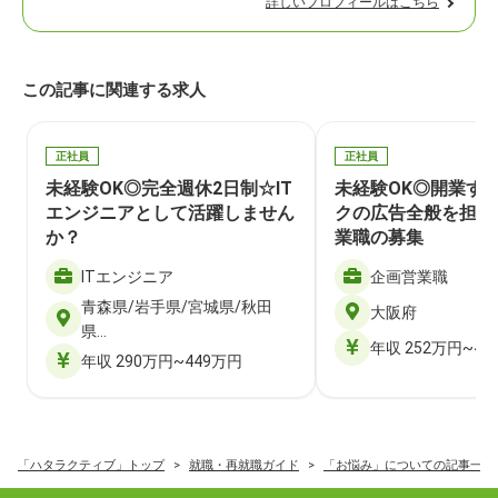
詳しいプロフィールはこちら
この記事に関連する求人
正社員
正社員
未経験OK◎完全週休2日制☆IT
未経験OK◎開業す
エンジニアとして活躍しません
クの広告全般を担当
か？
業職の募集
ITエンジニア
企画営業職
青森県/岩手県/宮城県/秋田
大阪府
県…
年収 252万円~40
年収 290万円~449万円
「ハタラクティブ」トップ
就職・再就職ガイド
「お悩み」についての記事一覧