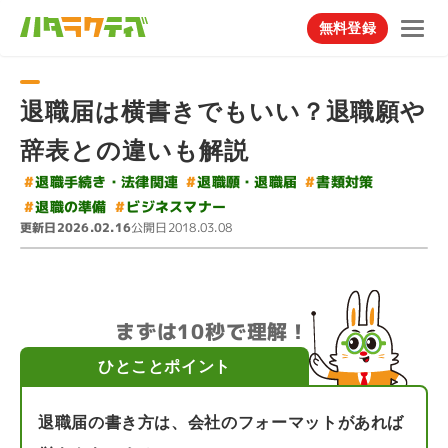
無料登録
退職届は横書きでもいい？退職願や
辞表との違いも解説
#
退職手続き・法律関連
#
退職願・退職届
#
書類対策
#
ビジネスマナー
#
退職の準備
更新日
公開日
2026.02.16
2018.03.08
まずは10秒で理解！
ひとことポイント
退職届の書き方は、会社のフォーマットがあれば