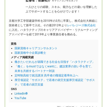
監修者：
後藤祐介
キャリアコンサルタント
一人ひとりの経験、スキル、能力などの違いを理解した
上でサポートすることを心がけています！
京都大学工学部建築学科を2010年の3月に卒業し、株式会社大林組に
技術者として新卒で入社。
その後2012年より
レバレジーズ株式会社
に入社。ハタラクティブのキャリアアドバイザー・リクルーティング
アドバイザーを経て2019年より事業責任者を務める。
資格
国家資格キャリアコンサルタント
国家資格中小企業診断士
メディア掲載実績
働きたいだれもが就職できる社会を目指す「ハタラクティブ」
「働く」をmustではなくwantに。建設業界の担い手を育て、
未来を共創するパートナー対談
定時制高校で就活講演 高卒者の職場定着率向上へ
厚労省認定「サポステ」で若者の就労支援厚労省認定「サポス
テ」で若者の就労支援
SNS
LinkedIn®
YouTube