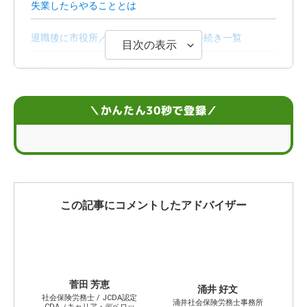
失業したらやることとは
退職後に市役所／ハローワークで行う手続き一覧
目次の表示
失業したら会社から受け取る5つの書類
失業者が雇用保険（失業保険）を受け取るために知って
＼かんたん30秒で登録／
おきたいこと
失業したら支払うべき税金
【まとめ】失業したあとの転職活動はエージェントを活
用しよう
この記事にコメントしたアドバイザー
こんなときどうする？失業に関するお悩みQ＆A
菅田 芳恵
涌井 好文
社会保険労務士 / JCDA認定
涌井社会保険労務士事務所
CDA（キャリア・デベロッ