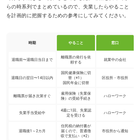
らの時系列でまとめているので、失業したらやること
を計画的に把握するための参考にしてみてください。
時期
やること
窓口
離職票の発行を依
退職前〜退職日当日まで
就業中の会社
頼する
国民健康保険に切
退職日の翌日〜14日以内
替（※1）
区役所・市役所
国民年金に切替
雇用保険（失業保
離職票が届き次第すぐ
ハローワーク
険）の受給手続き
4週に1回、失業認
失業手当受給中
ハローワーク
定を受ける
住民税の納付書が
退職後1～2カ月
届くので、普通徴
市役所から通知
収で支払い（※2）