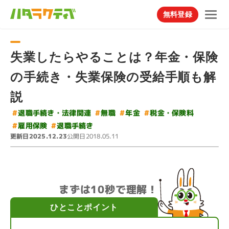
無料登録
失業したらやることは？年金・保険
の手続き・失業保険の受給手順も解
説
#
退職手続き・法律関連
#
税金・保険料
#
#
無職
年金
#
#
退職手続き
雇用保険
更新日
公開日
2025.12.23
2018.05.11
まずは10秒で理解！
ひとことポイント