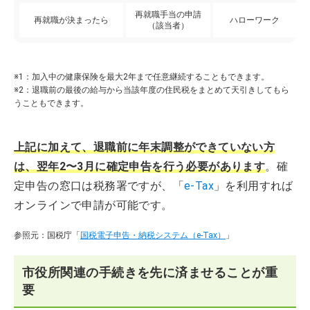
再就職手当の申請
再就職が決まったら
ハローワーク
（該当者）
※1：加入中の健康保険を最大2年まで任意継続することもできます。
※2：退職前の最後の給与から当該年度の住民税をまとめて天引きしてもら
うこともできます。
上記に加えて、退職前に年末調整ができていない方
は、翌年2〜3月に確定申告を行う必要があります
。確
定申告の窓口は税務署ですが、「
e-Tax
」を利用すれば
オンラインで申請が可能です。
参照元：国税庁「
国税電子申告・納税システム（e-Tax）
」
市役所関連の手続きを先に済ませることが重
要