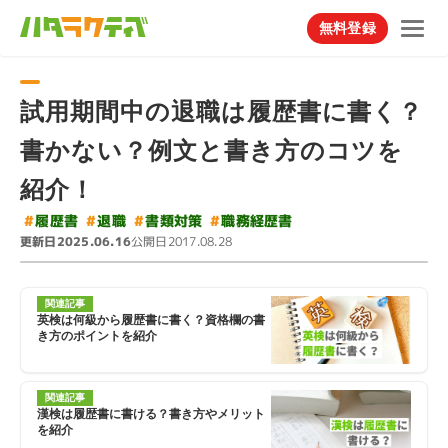
無料登録
試用期間中の退職は履歴書に書く？
書かない？例文と書き方のコツを
紹介！
#
#
職務経歴書
#
書類対策
#
履歴書
退職
更新日
公開日
2025.06.16
2017.08.28
関連記事
英検は何級から履歴書に書く？資格欄の書
き方のポイントを紹介
関連記事
漢検は履歴書に書ける？書き方やメリット
を紹介