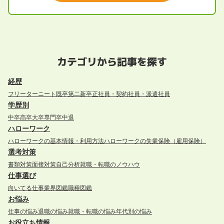
カテゴリから記事を探す
経歴
フリーター
ニート
既卒
第二新卒
正社員・契約社員・派遣社員
学歴別
中卒
高卒
大卒
専門卒
中退
ハローワーク
ハローワークの基本情報・利用方法
ハローワークの失業保険（雇用保険）
選考対策
書類対策
面接対策
自己分析
就職・転職のノウハウ
仕事選び
向いてる仕事
業界図鑑
職種図鑑
お悩み
仕事の悩み
退職の悩み
就職・転職の悩み
年代別の悩み
お役立ち情報