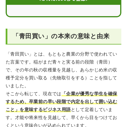
就活で「青田買い」が起こる背景と企業の目的
企業はどうやって「青田買い」をする？代表的な2つの手
法
青田買いされる学生側のメリットと注意点
「青田買い」の本来の意味と由来
まとめ：早期化する就活に不安を感じたら
「青田買い」とは、もともと農業の分野で使われてい
た言葉です。稲がまだ青々と実る前の段階（青田）
で、その年の秋の収穫量を見越し、あらかじめ米の収
穫予定分を買い取る（先物取引をする）ことを指して
いました。
そこから転じて、現在では
「企業が優秀な学生を確保
するため、卒業前の早い段階で内定を出して囲い込む
こと」を意味するビジネス用語
として定着していま
す。才能や将来性を見越して、早くから目をつけてお
くという意味合いが込められています。