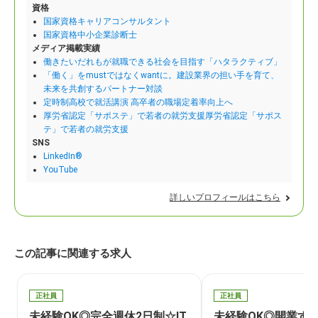
資格
国家資格キャリアコンサルタント
国家資格中小企業診断士
メディア掲載実績
働きたいだれもが就職できる社会を目指す「ハタラクティブ」
「働く」をmustではなくwantに。建設業界の担い手を育て、
未来を共創するパートナー対談
定時制高校で就活講演 高卒者の職場定着率向上へ
厚労省認定「サポステ」で若者の就労支援厚労省認定「サポス
テ」で若者の就労支援
SNS
LinkedIn®
YouTube
詳しいプロフィールはこちら
この記事に関連する求人
正社員
正社員
未経験OK◎完全週休2日制☆IT
未経験OK◎開業す