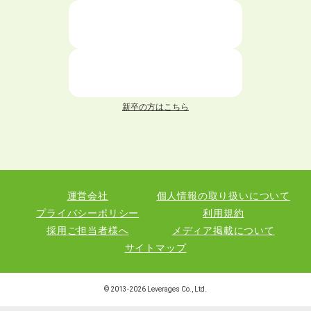
ニートが就職しやすい仕事6選！
仕事が続かない人の特徴と対処法を解説！
面接 記事一覧
新卒の方はこちら
履歴書 記事一覧
職務経歴書 記事一覧
運営会社
個人情報の取り扱いについて
退職 記事一覧
プライバシーポリシー
利用規約
採用ご担当者様へ
メディア掲載について
サイトマップ
職種図鑑
© 2013-
2026
Leverages Co., Ltd.
業界図鑑