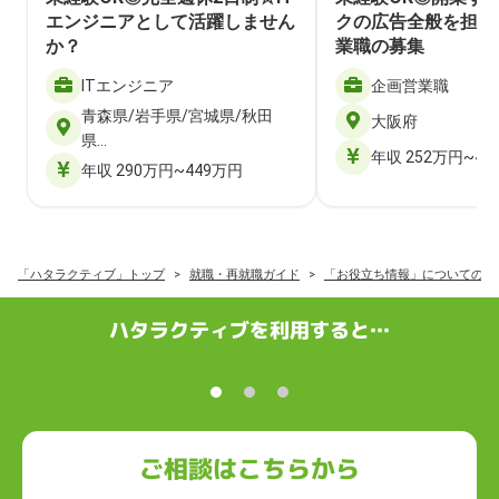
エンジニアとして活躍しません
クの広告全般を担当
か？
業職の募集
ITエンジニア
企画営業職
青森県/岩手県/宮城県/秋田
大阪府
県…
年収 252万円~40
年収 290万円~449万円
「ハタラクティブ」トップ
就職・再就職ガイド
「お役立ち情報」についての記
ハタラクティブを利用すると…
ご相談はこちらから