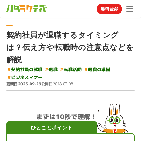
無料登録
契約社員が退職するタイミング
は？伝え方や転職時の注意点などを
解説
#
契約社員の就職
#
#
退職の準備
転職活動
#
退職
#
ビジネスマナー
更新日
公開日
2025.09.29
2018.03.08
まずは10秒で理解！
ひとことポイント