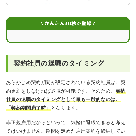
契約社員が円満退職するために気をつけたいこと
契約社員が退職時にもらえるお金
＼かんたん30秒で登録／
契約期間中の退職が認められなかったらどうする？
【まとめ】円満退職して転職活動を成功させよう
契約社員の退職のタイミング
契約社員の退職に関するFAQ
あらかじめ契約期間が設定されている契約社員は、契
約更新をしなければ退職が可能です。そのため、
契約
社員の退職のタイミングとして最も一般的なのは、
「契約期間満了時」
となります。
非正規雇用だからといって、気軽に退職できると考え
てはいけません。期間を定めた雇用契約を締結してい