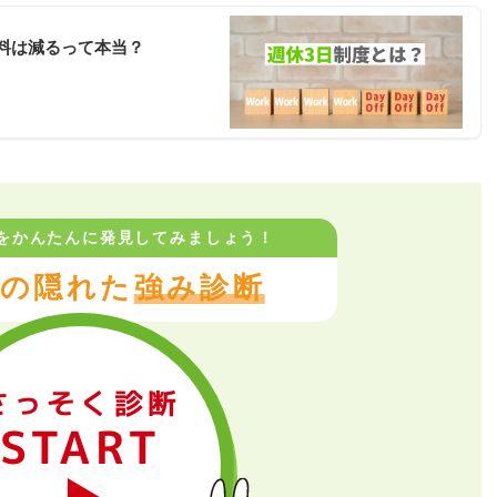
料は減るって本当？
をかんたんに
発見してみましょう！
の隠れた
強み診断
さっそく診断
START