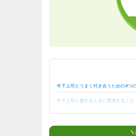
年下上司とうまく付き合うための4つ
年下上司と接するときに意識すること
年下上司との仕事で働きづらさを感じ
年下上司とのトラブル事例
＼