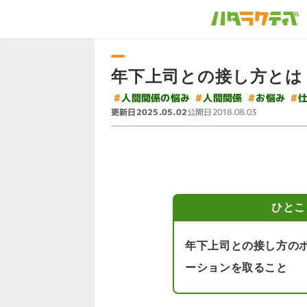
年下上司との接し方とは
#
#
人間関係の悩み
#
#
人間関係
お悩み
更新日
公開日
2025.05.02
2018.08.03
ひとこ
年下上司との接し方の
ーションを取ること