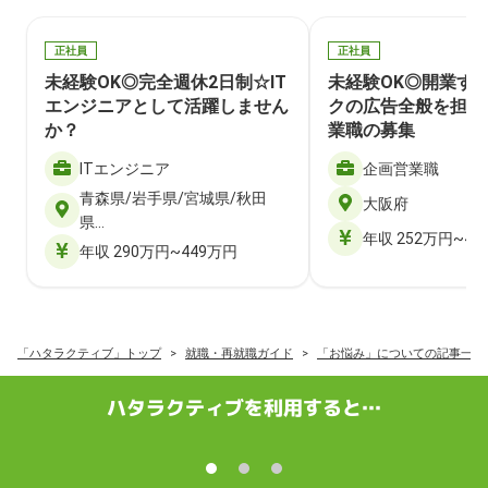
正社員
正社員
未経験OK◎完全週休2日制☆IT
未経験OK◎開業す
エンジニアとして活躍しません
クの広告全般を担当
か？
業職の募集
ITエンジニア
企画営業職
青森県/岩手県/宮城県/秋田
大阪府
県…
年収 252万円~40
年収 290万円~449万円
「ハタラクティブ」トップ
就職・再就職ガイド
「お悩み」についての記事一覧
ハタラクティブを利用すると…