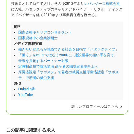
技術者として新卒で入社。
その後2012年より
レバレジーズ株式会社
に入社。ハタラクティブのキャリアアドバイザー・リクルーティング
アドバイザーを経て2019年より事業責任者を務める。
資格
国家資格キャリアコンサルタント
国家資格中小企業診断士
メディア掲載実績
働きたいだれもが就職できる社会を目指す「ハタラクティブ」
「働く」をmustではなくwantに。建設業界の担い手を育て、
未来を共創するパートナー対談
定時制高校で就活講演 高卒者の職場定着率向上へ
厚労省認定「サポステ」で若者の就労支援厚労省認定「サポス
テ」で若者の就労支援
SNS
LinkedIn®
YouTube
詳しいプロフィールはこちら
この記事に関連する求人