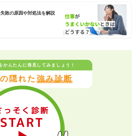
？失敗の原因や対処法を解説
をかんたんに
発見してみましょう！
の隠れた
強み診断
さっそく診断
START