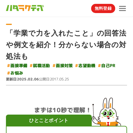
無料登録
「学業で力を入れたこと」の回答法
や例文を紹介！分からない場合の対
処法も
#
#
#
#
#
面接準備
就職活動
面接対策
志望動機
自己PR
#
お悩み
更新日
公開日
2025.02.06
2017.05.25
まずは10秒で理解！
ひとことポイント