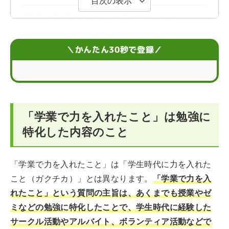
目次の表示
「学業で力を入れたこと」で企業は何を見るのか
「学業で力を入れたこと」がない場合の2つの対処法
＼かんたん30秒で登録／
「学業で力を入れたこと」の回答の5つのポイント
「学業で力を入れたこと」で評価を上げる3つのポイント
「学業で力を入れたこと」は勉強に
「学業で力を入れたこと」の6つの例文
特化した内容のこと
「学業で力を入れたこと」NG例文
「学業で力を入れたこと」は「学生時代に力を入れた
「学業で力を入れたこと」が分からない場合
こと（ガクチカ）」とは異なります。
「学業で力を入
学業で力を入れたことに関するQ＆A
れたこと」という質問の主旨は、あくまでも授業やゼ
ミなどの勉強に特化したことで、学生時代に経験した
サークル活動やアルバイト、ボランティア活動などで