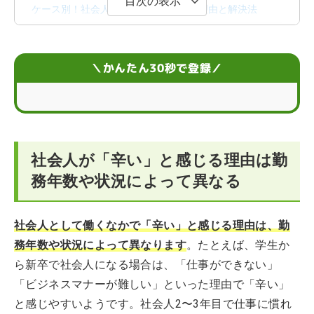
目次の表示
ケース別！社会人が「辛い」と感じる理由と解決法
社会人は辛いことばかりじゃない！
＼かんたん30秒で登録／
社会人生活が辛いなら働き方を変えたり転職したりする
のも手
まとめ
社会人の辛い気持ちに関するQ＆A
社会人が「辛い」と感じる理由は勤
務年数や状況によって異なる
社会人として働くなかで「辛い」と感じる理由は、勤
務年数や状況によって異なります
。たとえば、学生か
ら新卒で社会人になる場合は、「仕事ができない」
「ビジネスマナーが難しい」といった理由で「辛い」
と感じやすいようです。社会人2〜3年目で仕事に慣れ