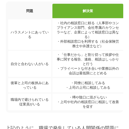
問題
解決策
・社内の相談窓口に頼る（人事部やコン
プライアンス部門、会社専属のカウンセ
ハラスメントにあってい
ラーなど、企業によって相談窓口は異な
る
る）
・外部相談窓口を利用する（社会保険労
務士や弁護士など）
・「仕事だから」と割り切って挨拶や仕
事に関する報告、連絡、相談はしっかり
自分と合わない人がいる
と行う
・プライベートな付き合いや業務以外の
会話は最低限にとどめる
後輩と上司の板挟みにあ
・同僚に相談してみる
っている
・上司の上司に相談してみる
・噂や陰口に混ざらない
職場内で避けられている
・上司や社内の相談窓口に相談して改善
従業員がいる
を促す
上記のように、職場で発生している人間関係の問題に