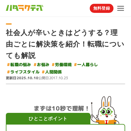
無料登録
社会人が辛いときはどうする？理
由ごとに解決策を紹介！転職につい
ても解説
#
#
#
転職の悩み
一人暮らし
#
労働環境
お悩み
#
ライフスタイル
#
人間関係
更新日
公開日
2025.10.10
2017.10.23
まずは10秒で理解！
ひとことポイント