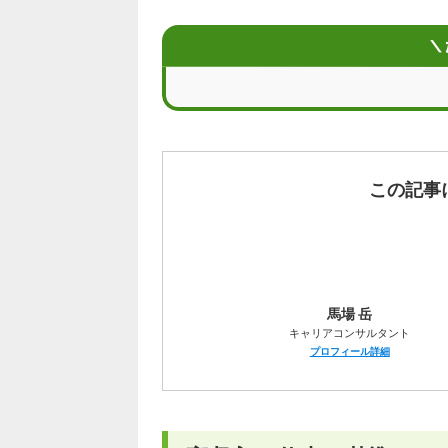
【女性編】高収入の仕事ランキング
＼
高収入の仕事に共通している特徴
比較的楽で高収入な仕事の特徴は？
正社員として高収入の仕事に就く際の
この記事
高収入の仕事を目指せるおすすめの資
高収入を目指せる働き方
馬場 岳
高収入は重要？経験者の意見も参考に
キャリアコンサルタント
プロフィール詳細
高収入の仕事に就きたいならエージェ
高収入の仕事に関するQ&A