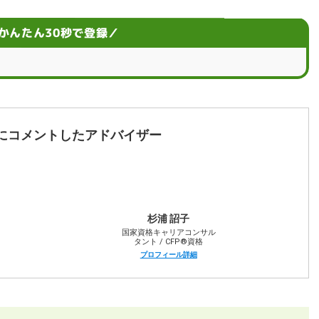
かんたん30秒で登録／
5つの注意点
にコメントしたアドバイザー
格7選
杉浦 詔子
国家資格キャリアコンサル
しよう！
タント / CFP®資格
プロフィール詳細
ントに相談しよう