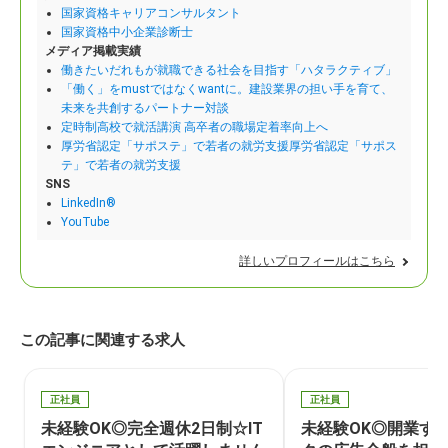
国家資格キャリアコンサルタント
国家資格中小企業診断士
メディア掲載実績
働きたいだれもが就職できる社会を目指す「ハタラクティブ」
「働く」をmustではなくwantに。建設業界の担い手を育て、
未来を共創するパートナー対談
定時制高校で就活講演 高卒者の職場定着率向上へ
厚労省認定「サポステ」で若者の就労支援厚労省認定「サポス
テ」で若者の就労支援
SNS
LinkedIn®
YouTube
詳しいプロフィールはこちら
この記事に関連する求人
正社員
正社員
未経験OK◎完全週休2日制☆IT
未経験OK◎開業す