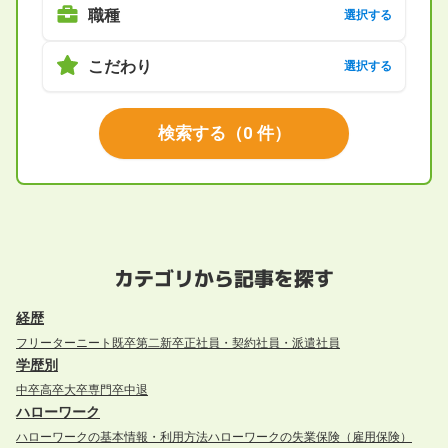
職種
選択する
こだわり
選択する
検索する
（
0
件）
カテゴリから記事を探す
経歴
フリーター
ニート
既卒
第二新卒
正社員・契約社員・派遣社員
学歴別
中卒
高卒
大卒
専門卒
中退
ハローワーク
ハローワークの基本情報・利用方法
ハローワークの失業保険（雇用保険）