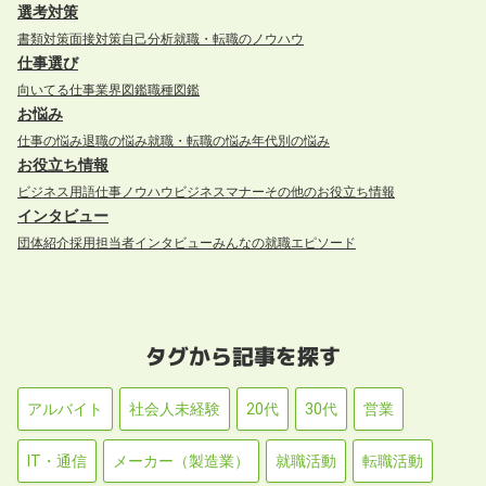
選考対策
書類対策
面接対策
自己分析
就職・転職のノウハウ
仕事選び
向いてる仕事
業界図鑑
職種図鑑
お悩み
仕事の悩み
退職の悩み
就職・転職の悩み
年代別の悩み
お役立ち情報
ビジネス用語
仕事ノウハウ
ビジネスマナー
その他のお役立ち情報
インタビュー
団体紹介
採用担当者インタビュー
みんなの就職エピソード
タグから記事を探す
アルバイト
社会人未経験
20代
30代
営業
IT・通信
メーカー（製造業）
就職活動
転職活動