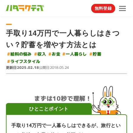
無料登録
手取り14万円で一人暮らしはきつ
い？貯蓄を増やす方法とは
#
#
給料の悩み
一人暮らし
#
#
#
収入
お金
貯蓄
#
ライフスタイル
更新日
公開日
2025.02.18
2018.05.24
まずは10秒で理解！
ひとことポイント
手取り14万円で一人暮らしはできるが、旅行とい