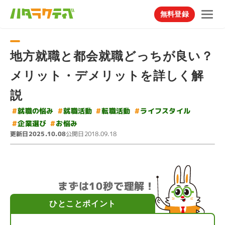
無料登録
地方就職と都会就職どっちが良い？
メリット・デメリットを詳しく解
説
#
ライフスタイル
#
#
#
就職の悩み
就職活動
転職活動
#
#
企業選び
お悩み
更新日
公開日
2025.10.08
2018.09.18
まずは10秒で理解！
ひとことポイント