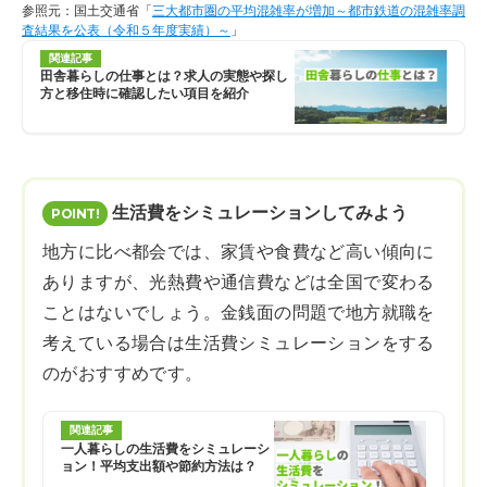
参照元：国土交通省「
三大都市圏の平均混雑率が増加～都市鉄道の混雑率調
査結果を公表（令和５年度実績）～
」
関連記事
田舎暮らしの仕事とは？求人の実態や探し
方と移住時に確認したい項目を紹介
生活費をシミュレーションしてみよう
地方に比べ都会では、家賃や食費など高い傾向に
ありますが、光熱費や通信費などは全国で変わる
ことはないでしょう。金銭面の問題で地方就職を
考えている場合は生活費シミュレーションをする
のがおすすめです。
関連記事
一人暮らしの生活費をシミュレーシ
ョン！平均支出額や節約方法は？