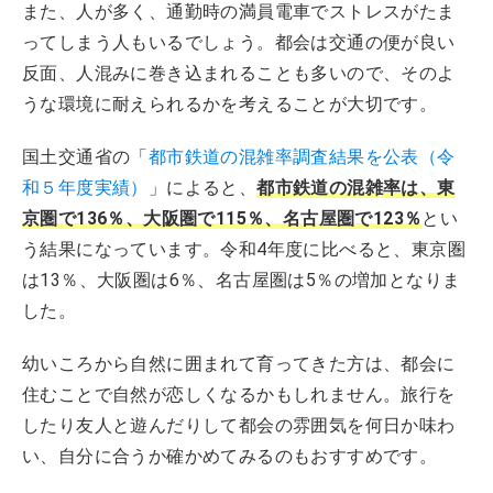
また、人が多く、通勤時の満員電車でストレスがたま
ってしまう人もいるでしょう。都会は交通の便が良い
反面、人混みに巻き込まれることも多いので、そのよ
うな環境に耐えられるかを考えることが大切です。
国土交通省の「
都市鉄道の混雑率調査結果を公表（令
和５年度実績）
」によると、
都市鉄道の混雑率は、東
京圏で136％、大阪圏で115％、名古屋圏で123％
とい
う結果になっています。令和4年度に比べると、東京圏
は13％、大阪圏は6％、名古屋圏は5％の増加となりま
した。
幼いころから自然に囲まれて育ってきた方は、都会に
住むことで自然が恋しくなるかもしれません。旅行を
したり友人と遊んだりして都会の雰囲気を何日か味わ
い、自分に合うか確かめてみるのもおすすめです。