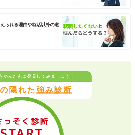
考えられる理由や就活以外の道
をかんたんに
発見してみましょう！
の隠れた
強み診断
さっそく診断
START