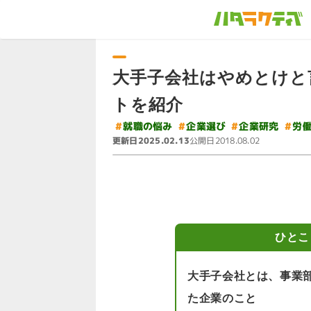
大手子会社はやめとけと
トを紹介
#
#
#
#
就職の悩み
企業選び
企業研究
労
更新日
公開日
2025.02.13
2018.08.02
ひとこ
大手子会社とは、事業
た企業のこと