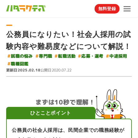
無料登録
公務員になりたい！社会人採用の試
験内容や難易度などについて解説！
#
#
#
#
就職の悩み
応募・選考
#
転職活動
中途採用
専門職
#
職種図鑑
更新日
公開日
2025.02.18
2020.07.22
まずは10秒で理解！
ひとことポイント
公務員の社会人採用は、民間企業での職務経験が