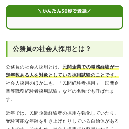
社会人採用の試験内容と難易度
＼かんたん30秒で登録／
公務員の社会人採用試験を受験する際の流れ
社会人採用で公務員就職を成功させるコツ
公務員の社会人採用とは？
社会人採用で公務員になるメリット・デメリットとは
「公務員 社会人採用」に関するQ&A
公務員の社会人採用とは、
民間企業での職務経験が一
定年数ある人を対象としている採用試験のことです。
社会人採用のほかにも、「民間経験者採用」「民間企
業等職務経験者採用試験」などの名称でも呼ばれま
す。
近年では、民間企業経験者の採用を強化していたり、
受験可能な年齢を引き上げたりしている自治体がある