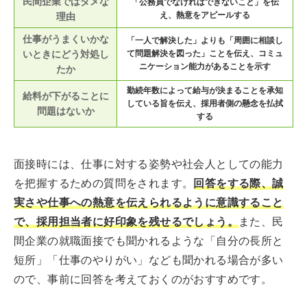
民間企業ではダメな
「公務員でなければできないこと」を伝
え、熱意をアピールする
理由
仕事がうまくいかな
「一人で解決した」よりも「周囲に相談し
いときにどう対処し
て問題解決を図った」ことを伝え、コミュ
ニケーション能力があることを示す
たか
勤続年数によって給与が決まることを承知
給料が下がることに
している旨を伝え、採用者側の懸念を払拭
問題はないか
する
面接時には、仕事に対する姿勢や社会人としての能力
を把握するための質問をされます。
回答をする際、誠
実さや仕事への熱意を伝えられるように意識すること
で、採用担当者に好印象を残せるでしょう。
また、民
間企業の就職面接でも聞かれるような「自分の長所と
短所」「仕事のやりがい」なども聞かれる場合が多い
ので、事前に回答を考えておくのがおすすめです。