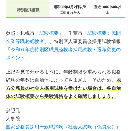
昭和39年4月2日以降
直近10年中4年以
特別区1級職
に生まれた人
上
参照：札幌市「
試験概要
」、千葉市「
試験概要：民間
企業等職務経験者
」、特別区人事委員会採用試験情報
「
令和６年度特別区職員経験者採用試験・選考変更の
ポイント
」
上記を見て分かるように、年齢制限や求められる職務
経験の年数は自治体によってさまざま。そのため、
地
方公務員の社会人採用試験を受けたい場合は、各自治
体の試験概要から受験資格をよく確認しましょう。
参照元
人事院
国家公務員採用一般職試験（社会人試験（係員級））