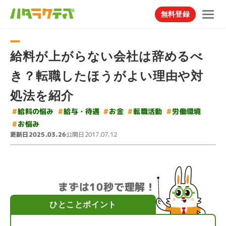
無料登録
給料が上がらない会社は辞めるべ
き？転職したほうがよい理由や対
処法を紹介
#
#
#
#
給料の悩み
給与・待遇
転職活動
労働環境
#
お金
#
お悩み
更新日
公開日
2025.03.26
2017.07.12
まずは10秒で理解！
ひとことポイント