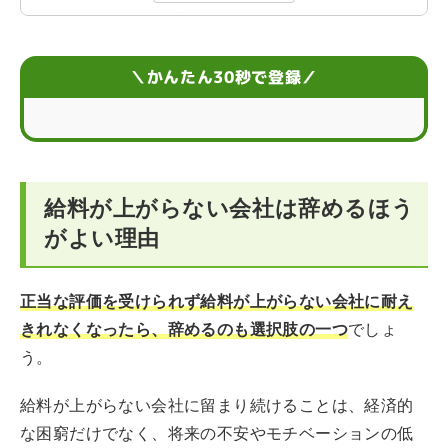
給料が上がらない職場の特徴
辞める以外の収入アップのための選択肢
＼かんたん30秒で登録／
仕事を辞める前に確認しておきたいこと
転職を成功させて給料をアップさせるには
給料が上がらない会社は辞めるほう
給料が上がらない会社を辞めるべきかに関するQ＆A
がよい理由
正当な評価を受けられず給料が上がらない会社に耐え
きれなくなったら、辞めるのも選択肢の一つ
でしょ
う。
給料が上がらない会社に留まり続けることは、経済的
な困窮だけでなく、将来の不安やモチベーションの低