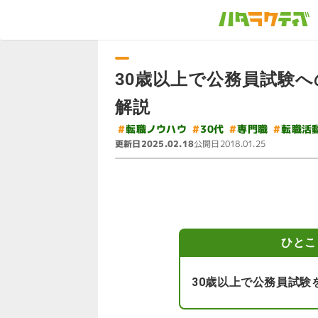
30歳以上で公務員試験
解説
#
転職ノウハウ
#
#
転職活
#
専門職
30代
更新日
公開日
2025.02.18
2018.01.25
ひとこ
30歳以上で公務員試験