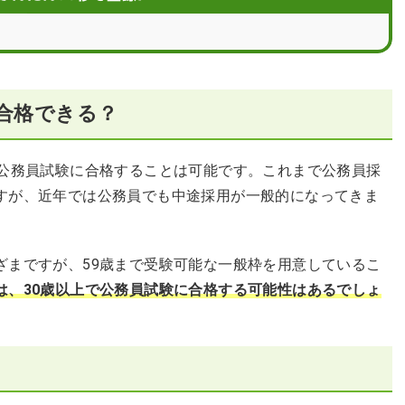
は？
の対策
合格できる？
れよう
で公務員試験に合格することは可能です。これまで公務員採
すが、近年では公務員でも中途採用が一般的になってきま
ざまですが、59歳まで受験可能な一般枠を用意しているこ
は、30歳以上で公務員試験に合格する可能性はあるでしょ