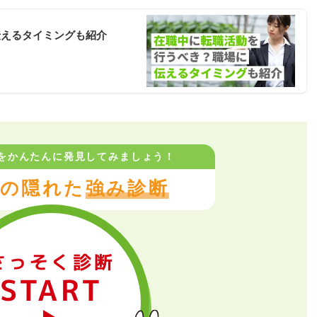
伝えるタイミングも紹介
をかんたんに
発見してみましょう！
の隠れた
強み診断
さっそく診断
START