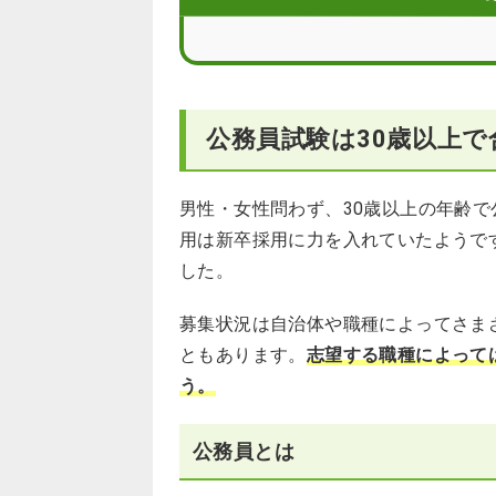
30歳以上も受験が必要！公務員試験と
30歳以上で公務員試験に合格するため
公務員試験は30歳以上で
公務員だけでなく民間企業も視野に入
30歳からの公務員試験に関するQ＆A
男性・女性問わず、30歳以上の年齢
用は新卒採用に力を入れていたようで
した。
募集状況は自治体や職種によってさま
ともあります。
志望する職種によって
う。
公務員とは