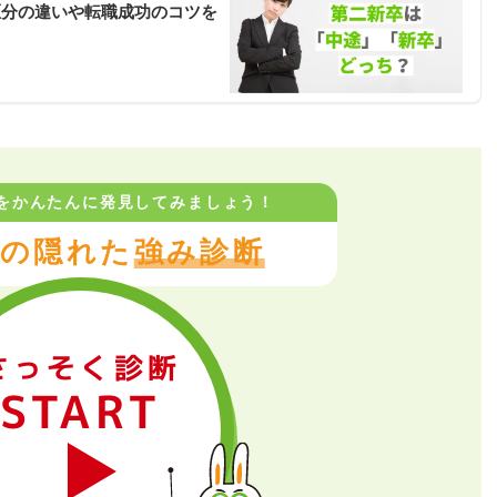
区分の違いや転職成功のコツを
をかんたんに
発見してみましょう！
の隠れた
強み診断
さっそく診断
START