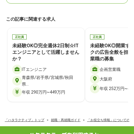
この記事に関連する求人
正社員
正社員
未経験OK◎完全週休2日制☆IT
未経験OK◎開業す
エンジニアとして活躍しません
クの広告全般を担当
か？
業職の募集
ITエンジニア
企画営業職
青森県/岩手県/宮城県/秋田
大阪府
県…
年収 252万円~40
年収 290万円~449万円
「ハタラクティブ」トップ
就職・再就職ガイド
「お役立ち情報」についての記