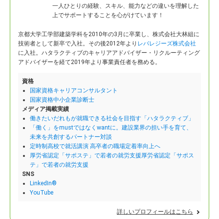
一人ひとりの経験、スキル、能力などの違いを理解した
上でサポートすることを心がけています！
京都大学工学部建築学科を2010年の3月に卒業し、株式会社大林組に
技術者として新卒で入社。
その後2012年より
レバレジーズ株式会社
に入社。ハタラクティブのキャリアアドバイザー・リクルーティング
アドバイザーを経て2019年より事業責任者を務める。
資格
国家資格キャリアコンサルタント
国家資格中小企業診断士
メディア掲載実績
働きたいだれもが就職できる社会を目指す「ハタラクティブ」
「働く」をmustではなくwantに。建設業界の担い手を育て、
未来を共創するパートナー対談
定時制高校で就活講演 高卒者の職場定着率向上へ
厚労省認定「サポステ」で若者の就労支援厚労省認定「サポス
テ」で若者の就労支援
SNS
LinkedIn®
YouTube
詳しいプロフィールはこちら