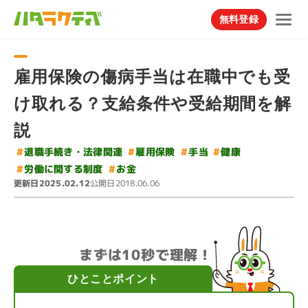
無料登録
雇用保険の傷病手当は在職中でも受
け取れる？支給条件や受給期間を解
説
#
退職手続き・法律関連
#
雇用保険
#
#
手当
健康
#
労働に関する制度
#
お金
更新日
公開日
2025.02.12
2018.06.06
まずは10秒で理解！
ひとことポイント