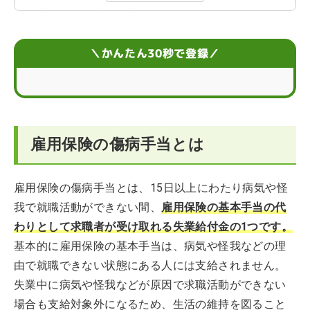
雇用保険の傷病手当を受給するための3つの条件
雇用保険における傷病手当の支給金額
＼かんたん30秒で登録／
雇用保険における傷病手当の受給期間
雇用保険における傷病手当の申請方法
雇用保険の傷病手当とは
雇用保険の傷病手当と民間の医療保険の関係
怪我が治ったら再就職先を探そう
雇用保険の傷病手当とは、15日以上にわたり病気や怪
我で就職活動ができない間、
雇用保険の基本手当の代
こんなときどうする？傷病手当に関するお悩みQ＆A
わりとして求職者が受け取れる失業給付金の1つです。
基本的に雇用保険の基本手当は、病気や怪我などの理
由で就職できない状態にある人には支給されません。
失業中に病気や怪我などが原因で求職活動ができない
場合も支給対象外になるため、生活の維持を図ること