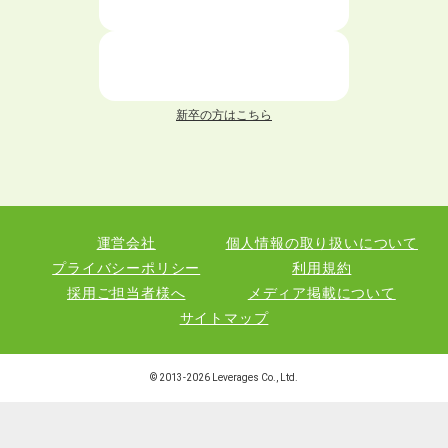
仕事が続かない人の特徴と対処法を解説！
面接 記事一覧
新卒の方はこちら
履歴書 記事一覧
職務経歴書 記事一覧
運営会社
個人情報の取り扱いについて
退職 記事一覧
プライバシーポリシー
利用規約
採用ご担当者様へ
メディア掲載について
サイトマップ
職種図鑑
© 2013-
2026
Leverages Co., Ltd.
業界図鑑
資料ダウンロード