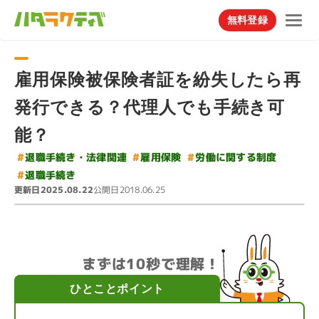
無料登録
雇用保険被保険者証を紛失したら再
発行できる？代理人でも手続き可
能？
#
退職手続き・法律関連
#
労働に関する制度
#
雇用保険
#
退職手続き
更新日
公開日
2025.08.22
2018.06.25
まずは10秒で理解！
ひとことポイント