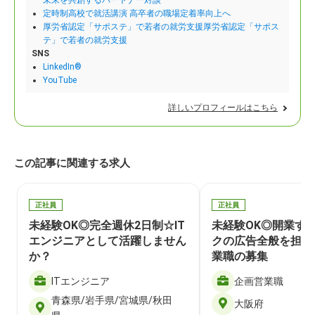
未来を共創するパートナー対談
定時制高校で就活講演 高卒者の職場定着率向上へ
厚労省認定「サポステ」で若者の就労支援厚労省認定「サポス
テ」で若者の就労支援
SNS
LinkedIn®
YouTube
詳しいプロフィールはこちら
この記事に関連する求人
正社員
正社員
未経験OK◎完全週休2日制☆IT
未経験OK◎開業す
エンジニアとして活躍しません
クの広告全般を担当
か？
業職の募集
ITエンジニア
企画営業職
青森県/岩手県/宮城県/秋田
大阪府