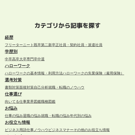
カテゴリから記事を探す
経歴
フリーター
ニート
既卒
第二新卒
正社員・契約社員・派遣社員
学歴別
中卒
高卒
大卒
専門卒
中退
ハローワーク
ハローワークの基本情報・利用方法
ハローワークの失業保険（雇用保険）
選考対策
書類対策
面接対策
自己分析
就職・転職のノウハウ
仕事選び
向いてる仕事
業界図鑑
職種図鑑
お悩み
仕事の悩み
退職の悩み
就職・転職の悩み
年代別の悩み
お役立ち情報
ビジネス用語
仕事ノウハウ
ビジネスマナー
その他のお役立ち情報