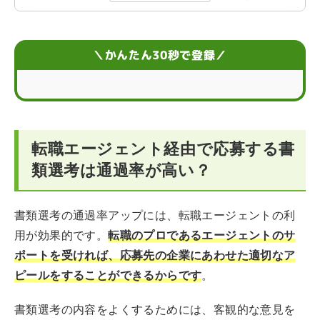
書類選考で採用担当者が見るポイント
＼かんたん30秒で登録／
転職エージェント経由で応募した書類選考にかかる時間
転職エージェントの利用時に書類選考がある理由
転職エージェントが転職活動で行う5つのサポート
転職エージェント経由で応募する書
【まとめ】エージェントをうまく活用して求職活動を進
類選考は通過率が高い？
めよう
転職エージェントと書類選考に関するよくある質問
書類選考の通過率アップには、転職エージェントの利
用が効果的です。
転職のプロであるエージェントのサ
ポートを受ければ、応募先の企業にあわせた適切なア
ピールをすることができるからです
。
書類選考の内容をよくするためには、客観的な意見を