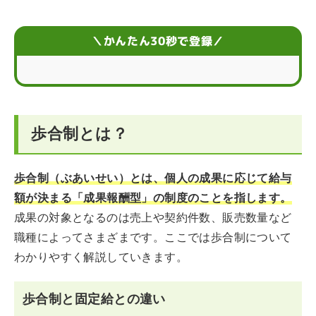
歩合制による5つのデメリット
＼かんたん30秒で登録／
歩合制が多い職種6選
歩合制の仕事探しの注意点
歩合制とは？
給与形態に関するお悩みQ＆A
歩合制（ぶあいせい）とは、個人の成果に応じて給与
額が決まる「成果報酬型」の制度のことを指します。
成果の対象となるのは売上や契約件数、販売数量など
職種によってさまざまです。ここでは歩合制について
わかりやすく解説していきます。
歩合制と固定給との違い