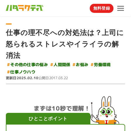
無料登録
仕事の理不尽への対処法は？上司に
怒られるストレスやイライラの解
消法
#
その他の仕事の悩み
#
#
#
人間関係
労働環境
お悩み
#
仕事ノウハウ
更新日
公開日
2025.02.10
2017.03.22
まずは10秒で理解！
ひとことポイント