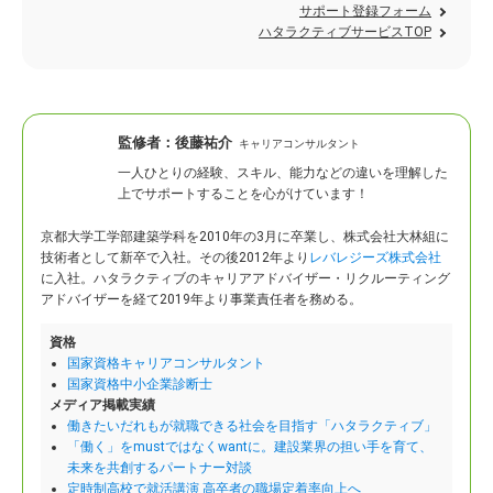
サポート登録フォーム
ハタラクティブサービスTOP
監修者：
後藤祐介
キャリアコンサルタント
一人ひとりの経験、スキル、能力などの違いを理解した
上でサポートすることを心がけています！
京都大学工学部建築学科を2010年の3月に卒業し、株式会社大林組に
技術者として新卒で入社。
その後2012年より
レバレジーズ株式会社
に入社。ハタラクティブのキャリアアドバイザー・リクルーティング
アドバイザーを経て2019年より事業責任者を務める。
資格
国家資格キャリアコンサルタント
国家資格中小企業診断士
メディア掲載実績
働きたいだれもが就職できる社会を目指す「ハタラクティブ」
「働く」をmustではなくwantに。建設業界の担い手を育て、
未来を共創するパートナー対談
定時制高校で就活講演 高卒者の職場定着率向上へ