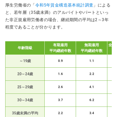
厚生労働省の「
令和5年賃金構造基本統計調査
」による
と、若年層（35歳未満）のアルバイトやパートといっ
た非正規雇用労働者の場合、継続期間の平均は2～3年
程度であることが分かります。
有期雇用
無期雇用
全体
年齢階級
平均継続年数
平均継続年数
～19歳
0.9
1.1
20～24歳
1.6
2.2
25～29歳
2.6
4.1
30～34歳
3.7
6.2
35歳未満の平均
2.2
3.4