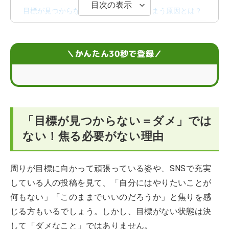
目次の表示
目標が見つからない・無気力になってしまう原因とは？
今日からできる！社会人が目標を見つける5つの方法
＼かんたん30秒で登録／
【仕事・プライベート別】すぐに始められる小さな目標
の具体例
見つけた目標を達成するには？
ハタラクティブ在籍アドバイザーから目標が見つからな
「目標が見つからない＝ダメ」では
い人へのアドバイス
ない！焦る必要がない理由
目標が見つからないことに関するFAQ
周りが目標に向かって頑張っている姿や、SNSで充実
している人の投稿を見て、「自分にはやりたいことが
何もない」「このままでいいのだろうか」と焦りを感
じる方もいるでしょう。しかし、目標がない状態は決
して「ダメなこと」ではありません。