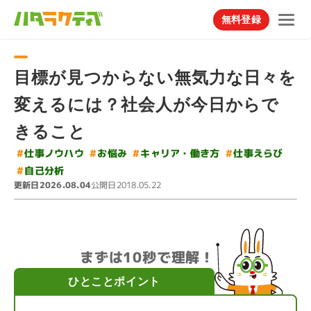
無料登録
目標が見つからない無気力な日々を
変えるには？社会人が今日からで
きること
#
キャリア・働き方
#
#
仕事ノウハウ
仕事えらび
#
お悩み
#
自己分析
更新日
公開日
2026.08.04
2018.05.22
まずは10秒で理解！
ひとことポイント