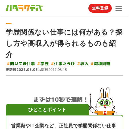
無料登録
学歴関係ない仕事には何がある？探
し方や高収入が得られるものも紹
介
#
#
向いてる仕事
#
仕事えらび
職種図鑑
#
#
学歴
収入
更新日
公開日
2025.03.05
2017.08.18
まずは10秒で理解！
ひとことポイント
営業職やIT企業など、正社員で学歴関係ない仕事