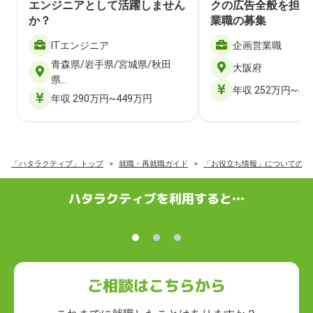
エンジニアとして活躍しません
クの広告全般を担当
か？
業職の募集
ITエンジニア
企画営業職
青森県/岩手県/宮城県/秋田
大阪府
県…
年収 252万円~40
年収 290万円~449万円
「ハタラクティブ」トップ
就職・再就職ガイド
「お役立ち情報」についての記
ハタラクティブを利用すると…
ご相談はこちらから