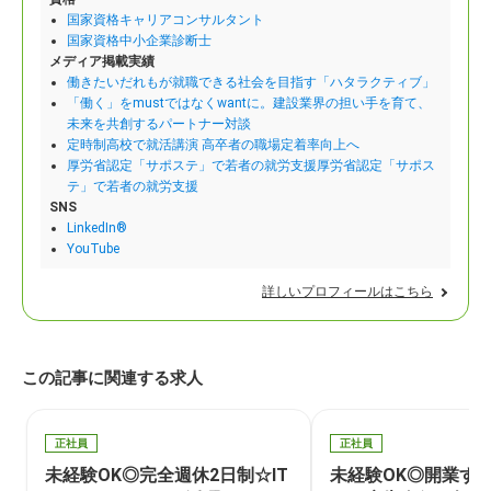
国家資格キャリアコンサルタント
国家資格中小企業診断士
メディア掲載実績
働きたいだれもが就職できる社会を目指す「ハタラクティブ」
「働く」をmustではなくwantに。建設業界の担い手を育て、
未来を共創するパートナー対談
定時制高校で就活講演 高卒者の職場定着率向上へ
厚労省認定「サポステ」で若者の就労支援厚労省認定「サポス
テ」で若者の就労支援
SNS
LinkedIn®
YouTube
詳しいプロフィールはこちら
この記事に関連する求人
正社員
正社員
未経験OK◎完全週休2日制☆IT
未経験OK◎開業す