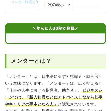
メンター制度とOJTの違い
目次の表示
メンター制度の目的と実施効果
メンター制度のメリット
＼かんたん30秒で登録／
メンターに適している人の条件
メンターがメンタリングを行うときに意識するポイント
メンターとは？
メンターに選ばれたときの対応ポイント
「メンター」とは、日本語に訳すと指導者・助言者と
いう意味になります。「メンター」は、広く捉えると
「仕事や人生における指導者、助言者」。
ビジネスシ
ーンでは、「新入社員などにアドバイスしながら仕事
やキャリアの手本となる人」
と認識されています。