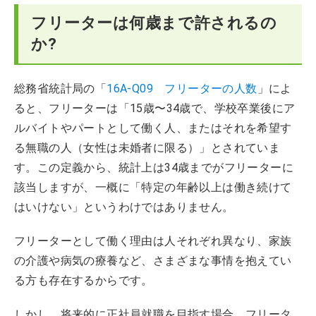
【まとめ】フリーターは年齢が若いほど就職の難易度を
下げられる
フリーターは何歳まで許されるの
か?
フリーターを続けるか迷う際によくある疑問のQ&A
総務省統計局の「
16A-Q09 フリーターの人数
」によ
ると、フリーターは「15歳〜34歳で、学校卒業後にア
ルバイトやパートとして働く人、またはそれを希望す
る無職の人（女性は未婚者に限る）」とされていま
す。この定義から、統計上は34歳までがフリーターに
該当しますが、一概に「特定の年齢以上は働き続けて
はいけない」というわけではありません。
フリーターとして働く理由は人それぞれ異なり、家族
の介護や病気の療養など、さまざまな事情を抱えてい
る方も存在するからです。
しかし、将来的に正社員就職を目指す場合、フリータ