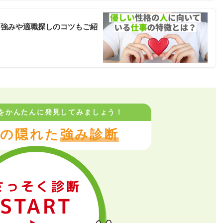
？強みや適職探しのコツもご紹
をかんたんに
発見してみましょう！
の隠れた
強み診断
さっそく診断
START