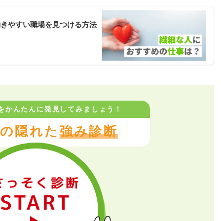
働きやすい職場を見つける方法
をかんたんに
発見してみましょう！
の隠れた
強み診断
さっそく診断
START