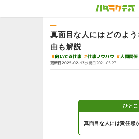
真面目な人にはどのよう
由も解説
#
#
向いてる仕事
仕事ノウハウ
#
人間関係
更新日
公開日
2025.02.13
2021.05.27
ひとこ
真面目な人には責任感