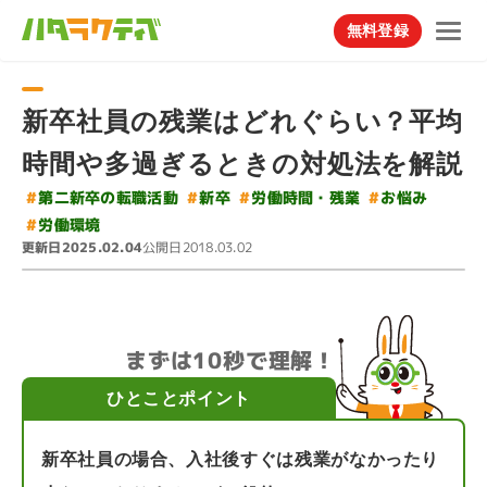
無料登録
新卒社員の残業はどれぐらい？平均
時間や多過ぎるときの対処法を解説
#
第二新卒の転職活動
#
労働時間・残業
#
#
お悩み
新卒
#
労働環境
更新日
公開日
2025.02.04
2018.03.02
まずは10秒で理解！
ひとことポイント
新卒社員の場合、入社後すぐは残業がなかったり