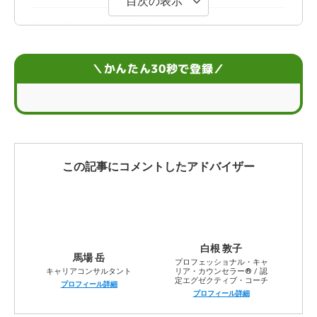
目次の表示
日本で正社員の週3日勤務制が少ない理由
企業が週3日勤務の正社員を採用する目的
＼かんたん30秒で登録／
週3日勤務の正社員になるメリット
週3日勤務の正社員になるデメリット
正社員の週3日制は増えるのか
この記事にコメントしたアドバイザー
正社員の休暇制度を利用すれば週3日勤務の週も作れる
週3日勤務以外にも！正社員の多様な働き方
白根 敦子
馬場 岳
正社員？週3日勤務？自分に合った働き方を考えよう
プロフェッショナル・キャ
キャリアコンサルタント
リア・カウンセラー® / 認
定エグゼクティブ・コーチ
プロフィール詳細
週3日勤務の正社員に関するQ＆A
プロフィール詳細