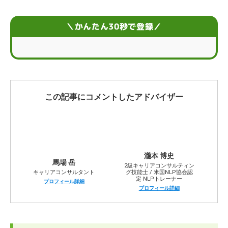
「楽しい仕事」をする5つのメリット
＼かんたん30秒で登録／
仕事が楽しいと感じている人の6つの特徴
タイプ別にみる「楽しい仕事」
「楽しい仕事」を見つけるための5つの方法
この記事にコメントしたアドバイザー
「楽しい仕事」にするための5つのポイント
楽しい仕事に関するお悩みQ＆A
瀧本 博史
馬場 岳
2級キャリアコンサルティン
キャリアコンサルタント
グ技能士 / 米国NLP協会認
定 NLPトレーナー
プロフィール詳細
プロフィール詳細