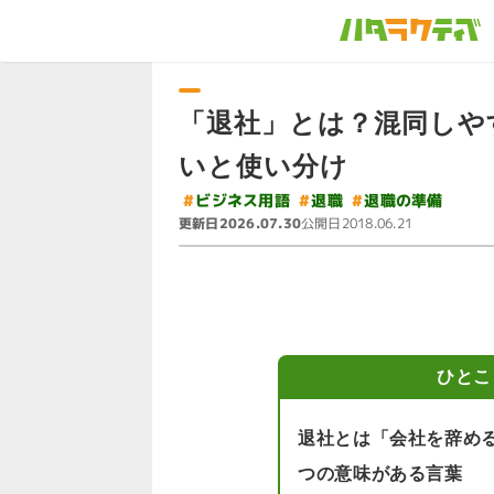
「退社」とは？混同しや
いと使い分け
#
#
ビジネス用語
退職の準備
#
退職
更新日
公開日
2026.07.30
2018.06.21
ひとこ
退社とは「会社を辞め
つの意味がある言葉