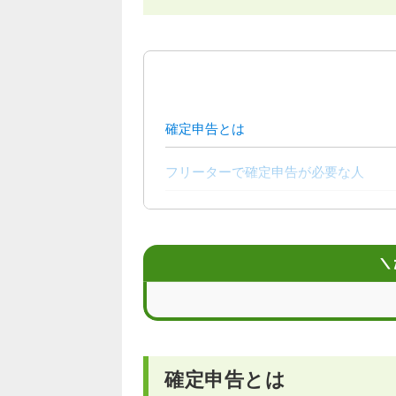
確定申告とは
フリーターで確定申告が必要な人
フリーターで確定申告が不要な人
フリーターの確定申告のやり方
＼
フリーターが確定申告をしないとどう
確定申告を忘れたときの対処法
確定申告とは
税金手続きの負担や収入面に不安があ