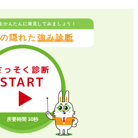
をかんたんに
発見してみましょう！
の隠れた
強み診断
さっそく診断
START