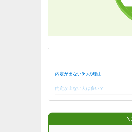
内定が出ない8つの理由
内定が出ない人は多い？
内定が出ない…前向きに就活をするた
内定が出ない…と焦りを感じたときの
＼
内定が出ない状況を打破する7つの対