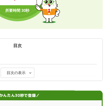
目次
目次の表示
めには？
注意点
かんたん30秒で登録／
処法