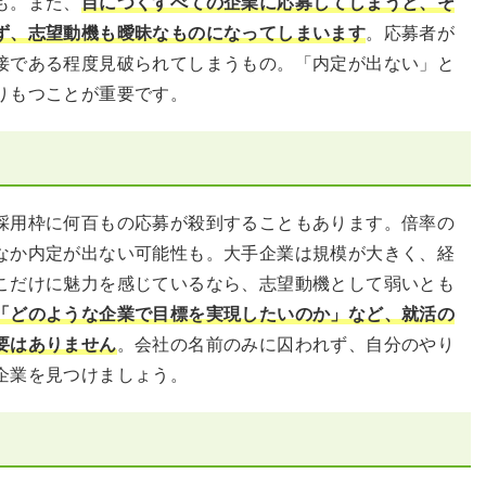
も。また、
目につくすべての企業に応募してしまうと、そ
ず、志望動機も曖昧なものになってしまいます
。応募者が
接である程度見破られてしまうもの。「内定が出ない」と
りもつことが重要です。
採用枠に何百もの応募が殺到することもあります。倍率の
なか内定が出ない可能性も。大手企業は規模が大きく、経
こだけに魅力を感じているなら、志望動機として弱いとも
「どのような企業で目標を実現したいのか」など、就活の
要はありません
。会社の名前のみに囚われず、自分のやり
企業を見つけましょう。