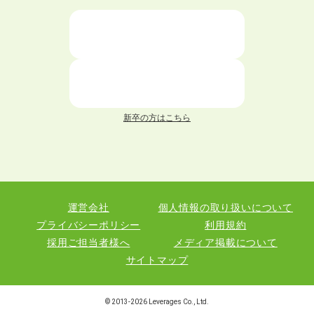
ニートが就職しやすい仕事6選！
仕事が続かない人の特徴と対処法を解説！
面接 記事一覧
新卒の方はこちら
履歴書 記事一覧
職務経歴書 記事一覧
運営会社
個人情報の取り扱いについて
退職 記事一覧
プライバシーポリシー
利用規約
採用ご担当者様へ
メディア掲載について
サイトマップ
職種図鑑
© 2013-
2026
Leverages Co., Ltd.
業界図鑑