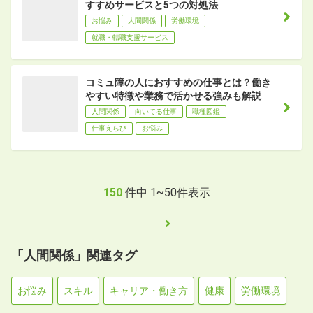
すすめサービスと5つの対処法
お悩み
人間関係
労働環境
就職・転職支援サービス
コミュ障の人におすすめの仕事とは？働き
やすい特徴や業務で活かせる強みも解説
人間関係
向いてる仕事
職種図鑑
仕事えらび
お悩み
150
件中
1
~
50
件表示
「人間関係」関連タグ
お悩み
スキル
キャリア・働き方
健康
労働環境