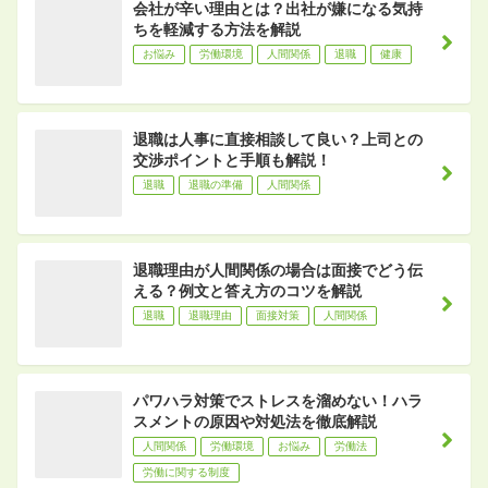
会社が辛い理由とは？出社が嫌になる気持
ちを軽減する方法を解説
お悩み
労働環境
人間関係
退職
健康
退職は人事に直接相談して良い？上司との
交渉ポイントと手順も解説！
退職
退職の準備
人間関係
退職理由が人間関係の場合は面接でどう伝
える？例文と答え方のコツを解説
退職
退職理由
面接対策
人間関係
パワハラ対策でストレスを溜めない！ハラ
スメントの原因や対処法を徹底解説
人間関係
労働環境
お悩み
労働法
労働に関する制度