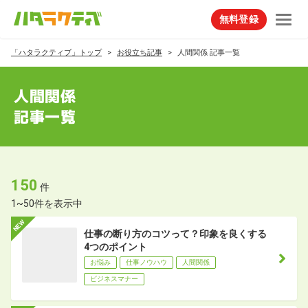
無料登録
「ハタラクティブ」トップ
お役立ち記事
人間関係 記事一覧
人間関係
記事一覧
150
件
1~50件を表示中
仕事の断り方のコツって？印象を良くする
4つのポイント
お悩み
仕事ノウハウ
人間関係
ビジネスマナー