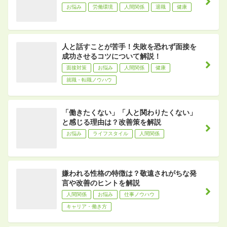
お悩み
労働環境
人間関係
退職
健康
人と話すことが苦手！失敗を恐れず面接を
成功させるコツについて解説！
面接対策
お悩み
人間関係
健康
就職・転職ノウハウ
「働きたくない」「人と関わりたくない」
と感じる理由は？改善策を解説
お悩み
ライフスタイル
人間関係
嫌われる性格の特徴は？敬遠されがちな発
言や改善のヒントを解説
人間関係
お悩み
仕事ノウハウ
キャリア・働き方