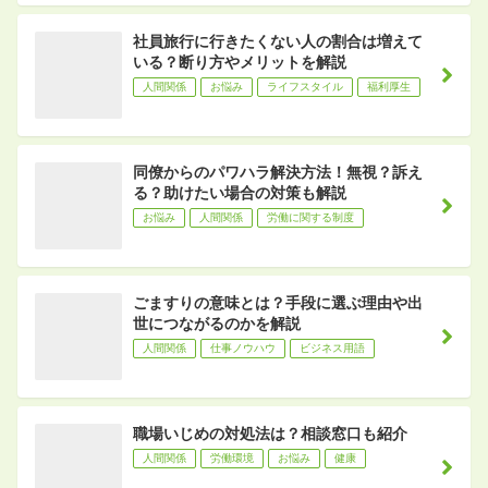
社員旅行に行きたくない人の割合は増えて
いる？断り方やメリットを解説
人間関係
お悩み
ライフスタイル
福利厚生
同僚からのパワハラ解決方法！無視？訴え
る？助けたい場合の対策も解説
お悩み
人間関係
労働に関する制度
ごますりの意味とは？手段に選ぶ理由や出
世につながるのかを解説
人間関係
仕事ノウハウ
ビジネス用語
職場いじめの対処法は？相談窓口も紹介
人間関係
労働環境
お悩み
健康