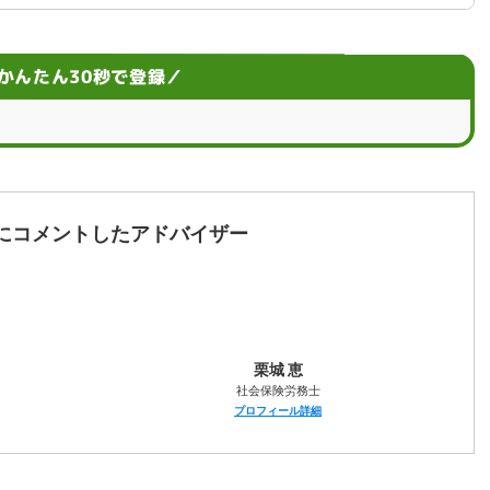
かんたん30秒で登録／
ト・デメリット
指そう
いてのお悩みQ＆A
にコメントしたアドバイザー
栗城 恵
社会保険労務士
プロフィール詳細