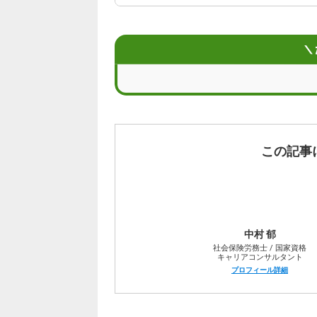
会社都合退職をした場合の失業保険
失業保険の手続きと受給の流れ
＼
会社都合退職と自己都合退職のメリッ
失業保険を受けても早期の再就職を目
会社都合退職した場合の失業保険につ
この記事
中村 郁
社会保険労務士 / 国家資格
キャリアコンサルタント
プロフィール詳細