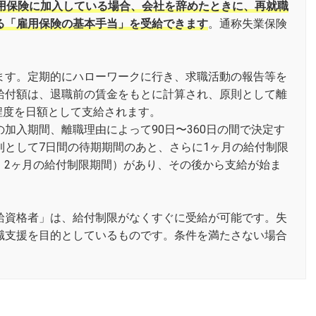
雇用保険に加入している場合、会社を辞めたときに、再就職
る「雇用保険の基本手当」を受給できます
。通称失業保険
ます。定期的にハローワークに行き、求職活動の報告等を
給付額は、退職前の賃金をもとに計算され、原則として離
％程度を日額として支給されます。
加入期間、離職理由によって90日〜360日の間で決定す
則として7日間の待期期間のあと、さらに1ヶ月の給付制限
職は、2ヶ月の給付制限期間）があり、その後から支給が始ま
給資格者」は、給付制限がなくすぐに受給が可能です。失
職支援を目的としているものです。条件を満たさない場合