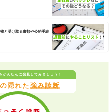
却物と受け取る書類や公的手続
をかんたんに
発見してみましょう！
の隠れた
強み診断
さっそく診断